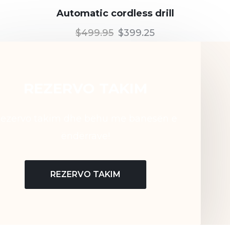
Automatic cordless drill
$
499.95
$
399.25
REZERVO TAKIM
ezervo takim dhe bëhu me banesën e
ëndërrave!
REZERVO TAKIM